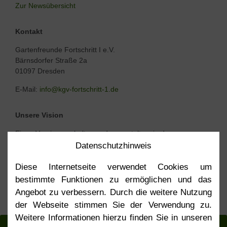
Zur Newsübersicht
Kontakt
Gartenfreunde Fortschritt I e.V.
Bärnsdorfer Straße 2a
01097 Dresden
E-Mail:
info@kgv-fortschritt-1.de
Unsere Vision
Einen Verein zu erhalten und zu gestalten, in dem
gemeinsam, generationenübergreifend gegärtnert wird und
Datenschutz­hinweis
dabei altes mit neuem Wissen über die Anlage, den
Gartenanbau, die Obst- und Gemüseverarbeitung, und den
Diese Internetseite verwendet Cookies um
Erhalt von Boden und Biodiversität vereint wird.
bestimmte Funktionen zu ermöglichen und das
Angebot zu verbessern. Durch die weitere Nutzung
Mehr über unseren
Strategieplan
der Webseite stimmen Sie der Verwendung zu.
Weitere Informationen hierzu finden Sie in unseren