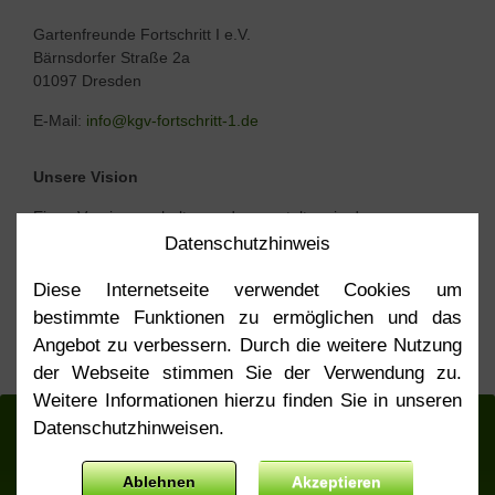
Gartenfreunde Fortschritt I e.V.
Bärnsdorfer Straße 2a
01097 Dresden
E-Mail:
info@kgv-fortschritt-1.de
Unsere Vision
Einen Verein zu erhalten und zu gestalten, in dem
gemeinsam, generationenübergreifend gegärtnert wird und
Datenschutz­hinweis
dabei altes mit neuem Wissen über die Anlage, den
Gartenanbau, die Obst- und Gemüseverarbeitung, und den
Diese Internetseite verwendet Cookies um
Erhalt von Boden und Biodiversität vereint wird.
bestimmte Funktionen zu ermöglichen und das
Angebot zu verbessern. Durch die weitere Nutzung
Mehr über unseren
Strategieplan
der Webseite stimmen Sie der Verwendung zu.
Weitere Informationen hierzu finden Sie in unseren
Kontakt
Impressum
Datenschutz
Sitemap
Datenschutzhinweisen.
© 2026 Gartenfreunde Forschritt 1 e. V.
Ablehnen
Akzeptieren