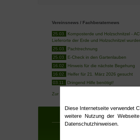
Vereinsnews / Fachberaternews
25.03.
Komposterde und Holzschnitzel - A
Lieferorte der Erde und Holzschnitzel wurde
25.03.
Pachtrechnung
25.03.
E-Check in den Gartenlauben
16.02.
Hinweis für die nächste Begehung
16.02.
Helfer für 21. März 2026 gesucht
03.11.
Dringend Hilfe benötigt!
Zur Newsübersicht
Diese Internetseite verwendet 
weitere Nutzung der Webseite
Datenschutzhinweisen.