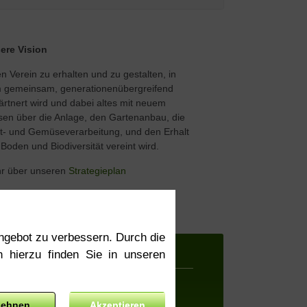
ere Vision
n Verein zu erhalten und zu gestalten, in
 gemeinsam, generationenübergreifend
ärtnert wird und dabei altes mit neuem
sen über die Anlage, den Gartenanbau, die
t- und Gemüseverarbeitung, und den Erhalt
Boden und Biodiversität vereint wird.
r über unseren
Strategieplan
ngebot zu verbessern. Durch die
 hierzu finden Sie in unseren
lehnen
Akzeptieren